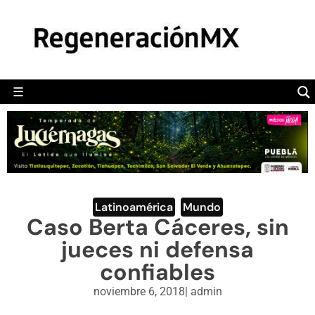
MÉXICO
POLÍTICA
MUNDO
☰
RegeneraciónMX
Sitio de noticias libre e independiente
CAMALEÓN
OPINIÓN
DEPORTES
ENGLISH SECTION
Latinoamérica
,
Mundo
Caso Berta Cáceres, sin
VIDEOS
jueces ni defensa
confiables
noviembre 6, 2018
|
admin