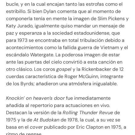
bucle, y en la cual encajan tanto las estrofas como el
estribillo. Si bien Dylan comenta que al momento de
componerla tenía en mente la imagen de Slim Pickens y
Katy Jurado, igualmente quiso mandar un mensaje de
paz y esperanza a la sociedad estadounidense, que
para 1973 se encontraba en total tribulación debido a
acontecimientos como la fallida guerra de Vietnam y el
escándalo Watergate. La poderosa imagen de estar
ante las puertas del cielo convirtió a esta canción en
otro clásico. Los coros
gospel
y la Rickenbacker de 12
cuerdas característica de Roger McGuinn, integrante
de los Byrds; añadieron una atmósfera inigualable.
Knockin’ on heaven’s door
fue inmediatamente
añadida al repertorio para actuaciones en vivo.
Destacan la versión de la
Rolling Thunder Revue
de
1975 y la de
At Budokan
de 1978, la cual, a su vez se
basa en el
cover
publicado por Eric Clapton en 1975, a
ritmo de
reggae
.