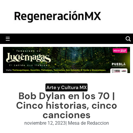
MÉXICO
POLÍTICA
MUNDO
☰
RegeneraciónMX
Sitio de noticias libre e independiente
CAMALEÓN
OPINIÓN
DEPORTES
ENGLISH SECTION
Arte y Cultura MX
Bob Dylan en los 70 |
VIDEOS
Cinco historias, cinco
canciones
noviembre 12, 2023
|
Mesa de Redaccion