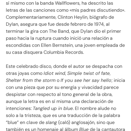
sí mismo con la banda Wallflowers, ha descrito las
letras de las canciones como «mis padres discutiendo».
Complementariamente, Clinton Heylin, biógrafo de
Dylan, asegura que fue desde febrero de 1974, al
terminar la gira con The Band, que Dylan dio el primer
paso hacia la ruptura cuando inició una relación a
escondidas con Ellen Bernstein, una joven empleada de
su casa disquera Columbia Records.
Este celebrado disco, donde el autor se despacha con
otras joyas como
Idiot wind
,
Simple twist of fate
,
Shelter from the storm
o
If you see her say hello
; inicia
con una pieza que por su energía y vivacidad parece
despistar con respecto al tono general de la obra,
aunque la letra es en sí misma una declaración de
intenciones:
Tangled up in blue
. El nombre alude no
solo a la tristeza, que es una traducción de la palabra
“blue” en clave de
slang
(caló) anglosajón, sino que
también es un homenaje al álbum
Blue
de la cantautora