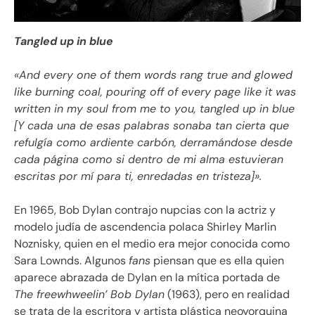
Tangled up in blue
«
And every one of them words rang true and glowed
like burning coal, pouring off of every page like it was
written in my soul from me to you, tangled up in blue
[Y cada una de esas palabras sonaba tan cierta que
refulgía como ardiente carbón, derramándose desde
cada página como si dentro de mi alma estuvieran
escritas por mí para ti, enredadas en tristeza]
».
En 1965, Bob Dylan contrajo nupcias con la actriz y
modelo judía de ascendencia polaca Shirley Marlin
Noznisky, quien en el medio era mejor conocida como
Sara Lownds. Algunos
fans
piensan que es ella quien
aparece abrazada de Dylan en la mítica portada de
The freewhweelin’ Bob Dylan
(1963), pero en realidad
se trata de la escritora y artista plástica neoyorquina