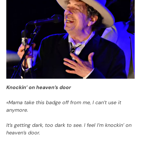
Knockin’ on heaven’s door
«
Mama take this badge off from me, I can’t use it
anymore.
It’s getting dark, too dark to see. I feel I’m knockin’ on
heaven’s door.