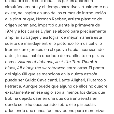
un cuadro en el cual todas las partes aparecen
simultáneamente y el tiempo narrativo virtualmente no
existe, se inspira en uno de los cursos de introducción
a la pintura que, Norman Raeben, artista plástico de
origen ucraniano, impartió durante la primavera de
1974 y a los cuales Dylan se abonó para precisamente
ampliar su bagaje y así lograr de mejor manera esta
suerte de maridaje entre lo pictórico, lo musical y lo
literario; un ejercicio en el que ya había incursionado
antes, lo cual había quedado de manifiesto en piezas
como:
Visions of Johanna
,
Just like Tom Thumb’s
blues
,
All along the watchtower
, entre otras. El poeta
del siglo XIII que se menciona en la quinta estrofa
puede ser Guido Cavalcanti, Dante Aligheri, Plutarco o
Petrarca. Aunque puede que alguno de ellos no cuadre
exactamente en ese siglo, son al menos los datos que
Bob ha dejado caer en una que otra entrevista en
donde se le ha cuestionado sobre ese particular,
aduciendo que nunca fue muy bueno para memorizar