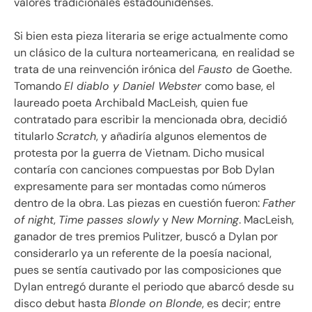
valores tradicionales estadounidenses.
Si bien esta pieza literaria se erige actualmente como
un clásico de la cultura norteamericana
,
en realidad se
trata de una reinvención irónica del
Fausto
de Goethe.
Tomando
El diablo y Daniel Webster
como base, el
laureado poeta Archibald MacLeish, quien fue
contratado para escribir la mencionada obra, decidió
titularlo
Scratch
, y añadiría algunos elementos de
protesta por la guerra de Vietnam. Dicho musical
contaría con canciones compuestas por Bob Dylan
expresamente para ser montadas como números
dentro de la obra. Las piezas en cuestión fueron:
Father
of night
,
Time passes slowly
y
New Morning
. MacLeish,
ganador de tres premios Pulitzer, buscó a Dylan por
considerarlo ya un referente de la poesía nacional,
pues se sentía cautivado por las composiciones que
Dylan entregó durante el periodo que abarcó desde su
disco debut hasta
Blonde on Blonde
, es decir; entre