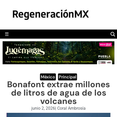
MÉXICO
POLÍTICA
MUNDO
☰
RegeneraciónMX
Sitio de noticias libre e independiente
CAMALEÓN
OPINIÓN
DEPORTES
ENGLISH SECTION
México
,
Principal
Bonafont extrae millones
VIDEOS
de litros de agua de los
volcanes
junio 2, 2026
|
Coral Ambrosía