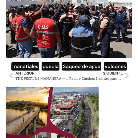
manatiales
,
puebla
,
Saqueo de agua
,
volcanes
ANTERIOR
SIGUIENTE
THE PEOPLE’S MAÑANERA — MORNING PRESIDENTIAL PRESS CONFERENCE — TUESDAY, JUNE 2, 2026
Reabre Chichén Itzá, después de acuerdo con artesanos