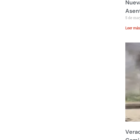
Nueva
Asent
5 de ma
Leer más
Verac