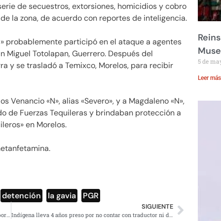
serie de secuestros, extorsiones, homicidios y cobro
de la zona, de acuerdo con reportes de inteligencia.
Reins
i» probablemente participó en el ataque a agentes
Muse
San Miguel Totolapan, Guerrero. Después del
5 de ma
rra y se trasladó a Temixco, Morelos, para recibir
Leer más
os Venancio «N», alias «Severo», y a Magdaleno «N»,
de Fuerzas Tequileras y brindaban protección a
ileros» en Morelos.
metanfetamina.
,
detención
,
la gavia
,
PGR
SIGUIENTE
Venta de teléfonos robados genera ganancias de 500 mil por semana
Indígena lleva 4 años preso por no contar con traductor ni dinero