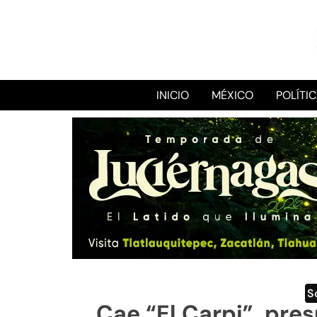
INICIO
MÉXICO
POLÍTI
S
Cae “El Carpi”, pre