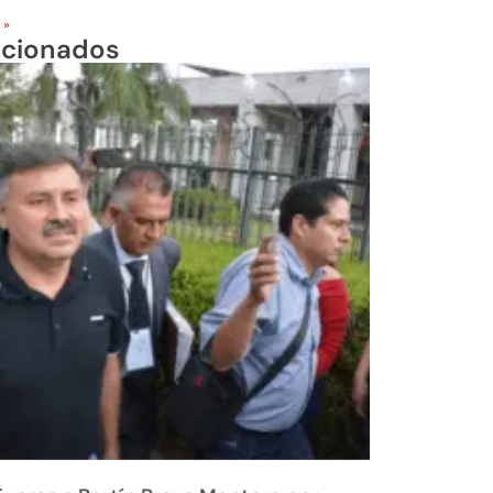
 »
acionados