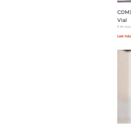
CDMX:
Vial
5 de ma
Leer más