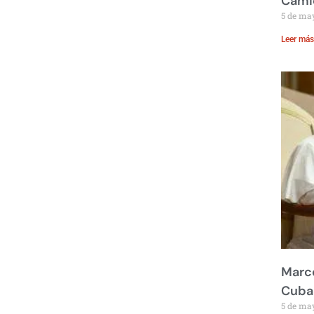
Cami
5 de ma
Leer más
Marco
Cuba
5 de ma