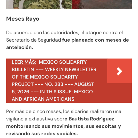
Meses Rayo
De acuerdo con las autoridades, el ataque contra el
Secretario de Seguridad
fue planeado con meses de
antelación.
LEER MÁS:
MEXICO SOLIDARITY
BULLETIN --- WEEKLY NEWSLETTER
OF THE MEXICO SOLIDARITY
PROJECT --- NO. 283 --- AUGUST
5, 2026 --- IN THIS ISSUE: MEXICO
AND AFRICAN AMERICANS
Por más de cinco meses, los sicarios realizaron una
vigilancia exhaustiva sobr
e Bautista Rodríguez
monitoreando sus movimientos, sus escoltas y
revisando sus redes sociales.