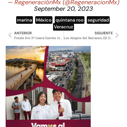
— RegeneraciónMx (@RegeneracionMx)
September 20, 2023
marina
,
México
,
quintana roo
,
seguridad
,
Veracruz
ANTERIOR
SIGUIENTE
Frente frío 37 traerá fuertes vientos, lluvias y posible caída de aguanieve
Los Alegres del Barranco, EE.UU les quita visa de trabajo o turismo