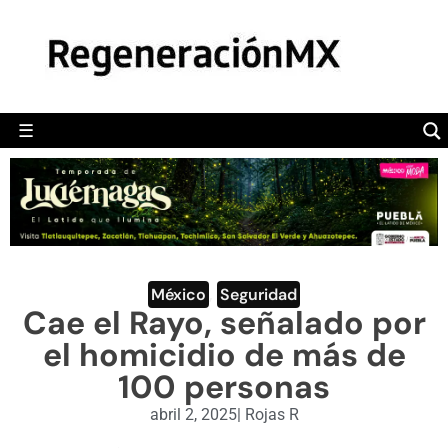
MÉXICO
POLÍTICA
MUNDO
☰
RegeneraciónMX
Sitio de noticias libre e independiente
CAMALEÓN
OPINIÓN
DEPORTES
ENGLISH SECTION
México
,
Seguridad
Cae el Rayo, señalado por
VIDEOS
el homicidio de más de
100 personas
abril 2, 2025
|
Rojas R