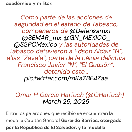
académico y militar.
Como parte de las acciones de
seguridad en el estado de Tabasco,
compañeros de
@Defensamx1
@SEMAR_mx
@GN_MEXICO_
@SSPCMexico
y las autoridades de
Tabasco detuvieron a Edson Aldair “N”,
alias “Zavala”, parte de la célula delictiva
Francisco Javier “N”, “El Guasón”,
detenido este…
pic.twitter.com/mKaZBE4Zaa
— Omar H Garcia Harfuch (@OHarfuch)
March 29, 2025
Entre los galardones que recibió se encuentran la
medalla Capitán General
Gerardo Barrios, otorgada
por la República de El Salvador, y la medalla