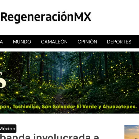
CA
MUNDO
CAMALEÓN
OPINIÓN
DEPORTES
RegeneraciónMX
Sitio de noticias libre e independiente
México
 banda involucrada a