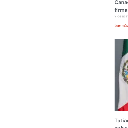
Canad
firma
7 de ma
Leer más
Tatia