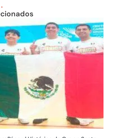
 »
acionados