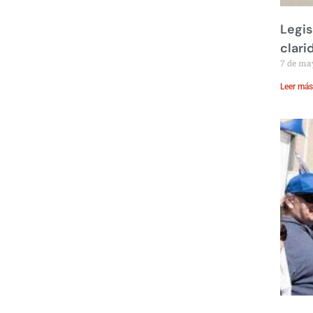
Legis
clari
7 de ma
Leer más