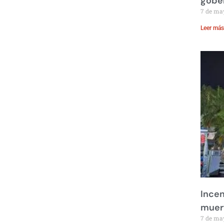
gobe
7 de ma
Leer más
Incen
muer
7 de ma