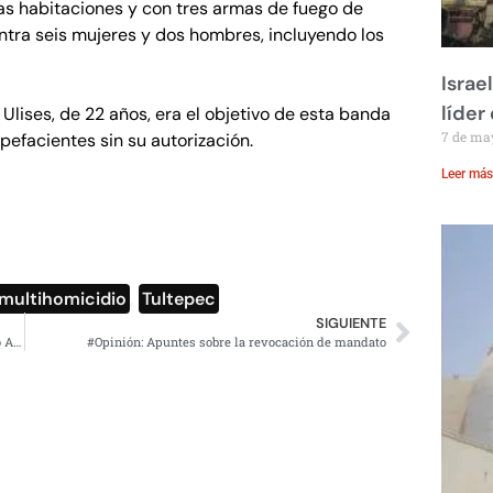
as habitaciones y con tres armas de fuego de
ontra seis mujeres y dos hombres, incluyendo los
Israe
líder
lises, de 22 años, era el objetivo de esta banda
7 de ma
pefacientes sin su autorización.
Leer más
multihomicidio
,
Tultepec
SIGUIENTE
Muere el presidente fundador de Grupo Fórmula, Rogerio Azcárraga
#Opinión: Apuntes sobre la revocación de mandato