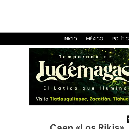
INICIO
MÉXICO
POLÍTI
Caen «Los Rikis»,