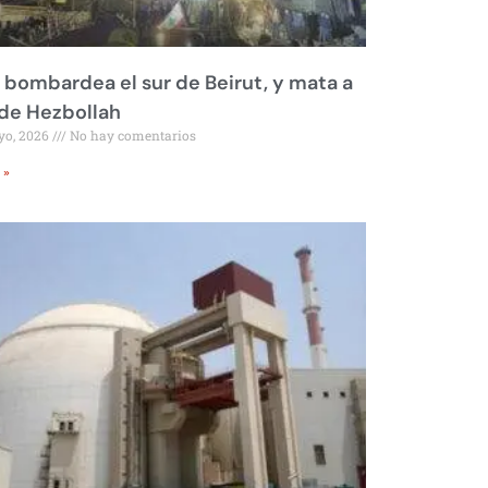
l bombardea el sur de Beirut, y mata a
 de Hezbollah
yo, 2026
No hay comentarios
 »