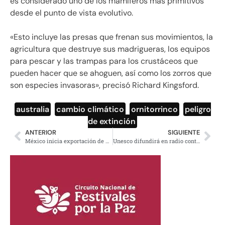
es considerado uno de los mamíferos más primitivos
desde el punto de vista evolutivo.
«Esto incluye las presas que frenan sus movimientos, la
agricultura que destruye sus madrigueras, los equipos
para pescar y las trampas para los crustáceos que
pueden hacer que se ahoguen, así como los zorros que
son especies invasoras», precisó Richard Kingsford.
australia
,
cambio climático
,
ornitorrinco
,
peligro
de extinción
ANTERIOR
SIGUIENTE
México inicia exportación de plátano a China: Sader
Unesco difundirá en radio contenido en lenguas indígenas