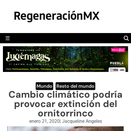
MÉXICO
POLÍTICA
MUNDO
☰
RegeneraciónMX
Sitio de noticias libre e independiente
CAMALEÓN
OPINIÓN
DEPORTES
ENGLISH SECTION
Mundo
,
Resto del mundo
Cambio climático podría
VIDEOS
provocar extinción del
ornitorrinco
enero 21, 2020
|
Jacqueline Angeles