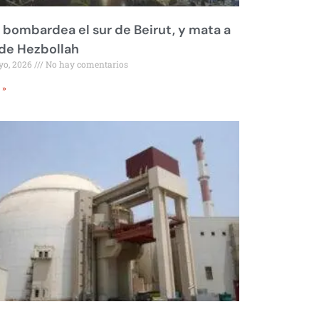
l bombardea el sur de Beirut, y mata a
 de Hezbollah
yo, 2026
No hay comentarios
 »