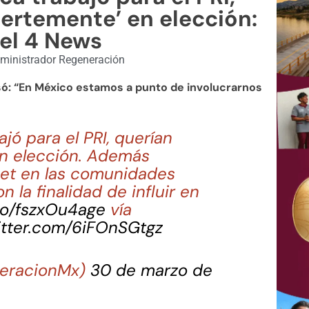
uertemente’ en elección:
el 4 News
ministrador Regeneración
só: “En México estamos a punto de involucrarnos
jó para el PRI, querían
en elección. Además
rnet en las comunidades
 la finalidad de influir en
.co/fszxOu4age
vía
itter.com/6iFOnSGtgz
neracionMx)
30 de marzo de