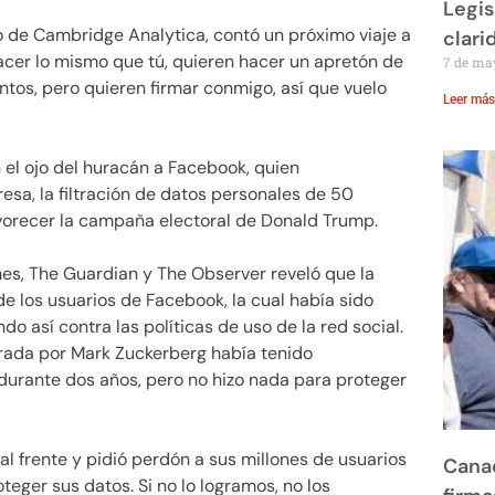
Legis
o de Cambridge Analytica, contó un próximo viaje a
clari
hacer lo mismo que tú, quieren hacer un apretón de
7 de ma
os, pero quieren firmar conmigo, así que vuelo
Leer más
n el ojo del huracán a Facebook, quien
sa, la filtración de datos personales de 50
favorecer la campaña electoral de Donald Trump.
mes, The Guardian y The Observer reveló que la
e los usuarios de Facebook, la cual había sido
do así contra las políticas de uso de la red social.
rada por Mark Zuckerberg había tenido
durante dos años, pero no hizo nada para proteger
al frente y pidió perdón a sus millones de usuarios
Canad
eger sus datos. Si no lo logramos, no los