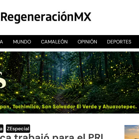
CA
MUNDO
CAMALEÓN
OPINIÓN
DEPORTES
RegeneraciónMX
Sitio de noticias libre e independiente
ca
,
ZEspecial
a trabajó para el PRI,