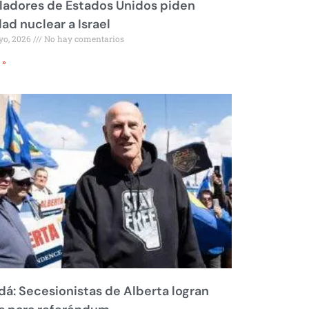
ladores de Estados Unidos piden
dad nuclear a Israel
yo, 2026
No hay comentarios
 »
á: Secesionistas de Alberta logran