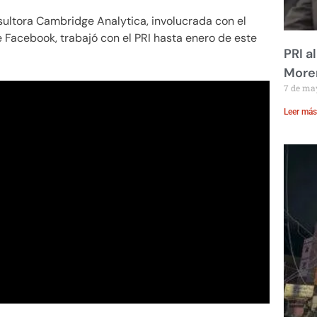
ultora Cambridge Analytica, involucrada con el
 Facebook, trabajó con el PRI hasta enero de este
PRI a
Moren
7 de ma
Leer más