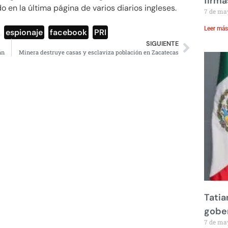
firma
en la última página de varios diarios ingleses.
7 de ma
Leer más
,
espionaje
,
facebook
,
PRI
SIGUIENTE
án
Minera destruye casas y esclaviza población en Zacatecas
Tatia
gobe
7 de ma