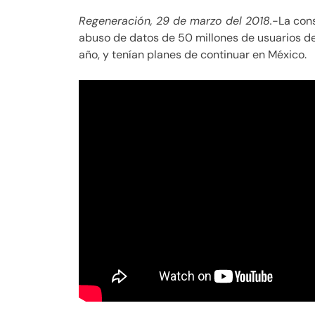
Regeneración, 29 de marzo del 2018.
-La cons
abuso de datos de 50 millones de usuarios de
año, y tenían planes de continuar en México.