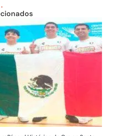
 »
acionados