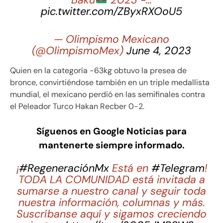
Baku
2023 -…
pic.twitter.com/ZByxRXOoU5
— Olimpismo Mexicano
(@OlimpismoMex)
June 4, 2023
Quien en la categoría -63kg obtuvo la presea de
bronce, convirtiéndose también en un triple medallista
mundial, el mexicano perdió en las semifinales contra
el Peleador Turco Hakan Recber 0-2.
Síguenos en Google Noticias para
mantenerte siempre informado.
¡
#RegeneraciónMx
Está en
#Telegram
!
TODA LA COMUNIDAD está invitada a
sumarse a nuestro canal y seguir toda
nuestra información, columnas y más.
Suscríbanse aquí y sigamos creciendo