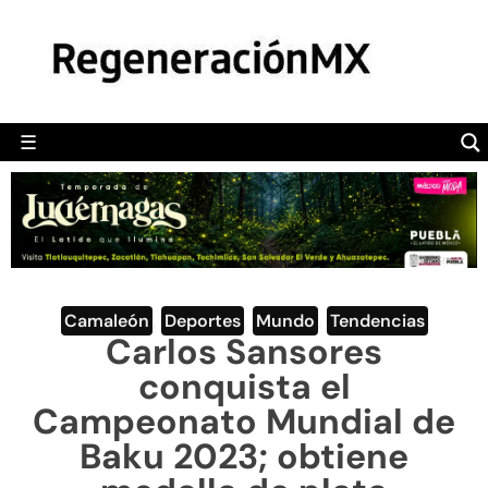
MÉXICO
POLÍTICA
MUNDO
☰
RegeneraciónMX
Sitio de noticias libre e independiente
CAMALEÓN
OPINIÓN
DEPORTES
ENGLISH SECTION
Camaleón
,
Deportes
,
Mundo
,
Tendencias
Carlos Sansores
VIDEOS
conquista el
Campeonato Mundial de
Baku 2023; obtiene