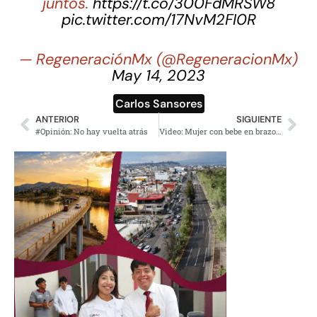
juntos.
https://t.co/300FdMRSW8
pic.twitter.com/17NvM2FI0R
— RegeneraciónMx (@RegeneracionMx)
May 14, 2023
Carlos Sansores
ANTERIOR
SIGUIENTE
#Opinión: No hay vuelta atrás
Video: Mujer con bebe en brazos y su hija son golpeadas por una familia tras riña en secundaria