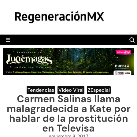
MÉXICO
POLÍTICA
MUNDO
☰
RegeneraciónMX
Sitio de noticias libre e independiente
CAMALEÓN
OPINIÓN
DEPORTES
ENGLISH SECTION
Tendencias
,
Video Viral
,
ZEspecial
Carmen Salinas llama
VIDEOS
malagradecida a Kate por
hablar de la prostitución
en Televisa
noviembre 8, 2017