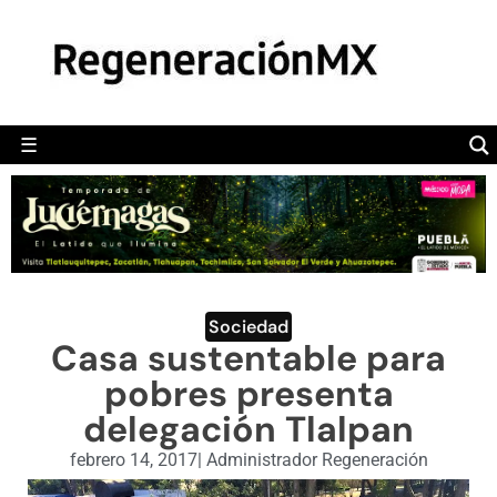
MÉXICO
POLÍTICA
MUNDO
☰
RegeneraciónMX
Sitio de noticias libre e independiente
CAMALEÓN
OPINIÓN
DEPORTES
ENGLISH SECTION
Sociedad
Casa sustentable para
VIDEOS
pobres presenta
delegación Tlalpan
febrero 14, 2017
|
Administrador Regeneración