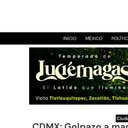
INICIO
MÉXICO
POLÍTI
Ciud
CDMX: Golpazo a made