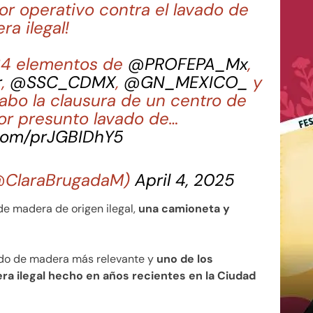
yor operativo contra el lavado de
ra ilegal!
134 elementos de
@PROFEPA_Mx
,
r
,
@SSC_CDMX
,
@GN_MEXICO_
y
 cabo la clausura de un centro de
r presunto lavado de…
.com/prJGBIDhY5
(@ClaraBrugadaM)
April 4, 2025
e madera de origen ilegal,
una camioneta y
vado de madera más relevante y
uno de los
 ilegal hecho en años recientes en la Ciudad