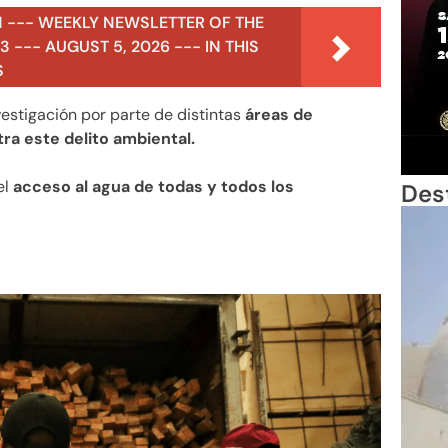
N --- WEEKLY NEWSLETTER OF THE
 --- AUGUST 5, 2026 --- IN THIS
S
estigación por parte de distintas
áreas de
ra este delito ambiental.
el
acceso al agua de todas y todos los
Des