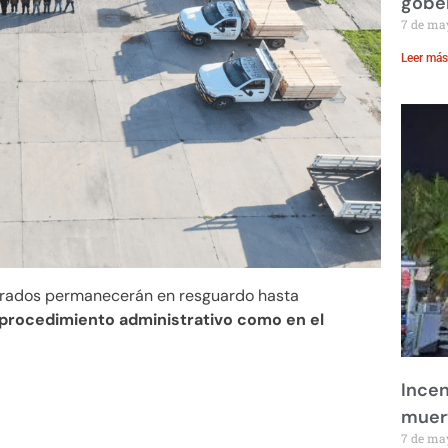
gobe
7 de ma
Leer más
gurados permanecerán en resguardo hasta
 procedimiento administrativo como en el
Incen
muer
7 de ma