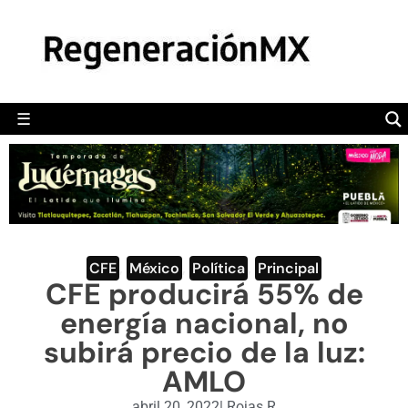
MÉXICO
POLÍTICA
MUNDO
☰
RegeneraciónMX
Sitio de noticias libre e independiente
CAMALEÓN
OPINIÓN
DEPORTES
ENGLISH SECTION
CFE
,
México
,
Política
,
Principal
CFE producirá 55% de
VIDEOS
energía nacional, no
subirá precio de la luz:
AMLO
abril 20, 2022
|
Rojas R