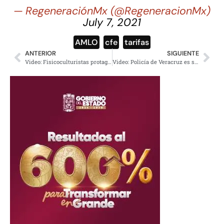
— RegeneraciónMx (@RegeneracionMx)
July 7, 2021
AMLO
,
cfe
,
tarifas
ANTERIOR
SIGUIENTE
Video: Fisicoculturistas protagonizan pelea en calles de Hidalgo
Video: Policía de Veracruz es suspendido por bailar al ritmo de Annita