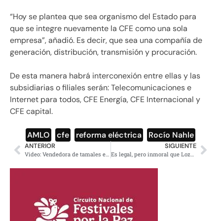
“Hoy se plantea que sea organismo del Estado para
que se integre nuevamente la CFE como una sola
empresa”, añadió. Es decir, que sea una compañía de
generación, distribución, transmisión y procuración.
De esta manera habrá interconexión entre ellas y las
subsidiarias o filiales serán: Telecomunicaciones e
Internet para todos, CFE Energía, CFE Internacional y
CFE capital.
AMLO
,
cfe
,
reforma eléctrica
,
Rocío Nahle
ANTERIOR
SIGUIENTE
Video: Vendedora de tamales es asaltada por cliente en el Edomex
Es legal, pero inmoral que Lozoya coma en un restaurante de lujo: AMLO