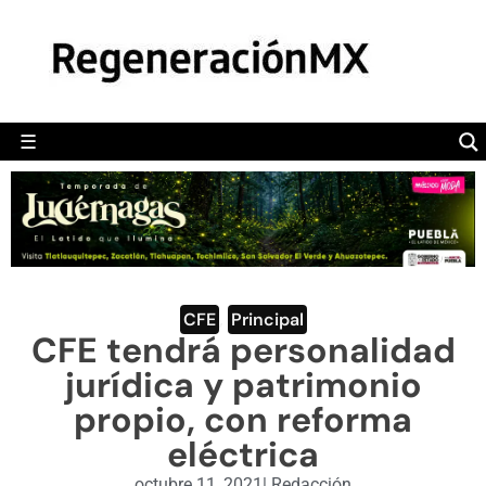
MÉXICO
POLÍTICA
MUNDO
☰
RegeneraciónMX
Sitio de noticias libre e independiente
CAMALEÓN
OPINIÓN
DEPORTES
ENGLISH SECTION
CFE
,
Principal
CFE tendrá personalidad
VIDEOS
jurídica y patrimonio
propio, con reforma
eléctrica
octubre 11, 2021
|
Redacción