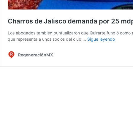
Charros de Jalisco demanda por 25 mdp
Los abogados también puntualizaron que Quirarte fungió como a
Charros
que representa a unos socios del club …
Sigue leyendo
de
Jalisco
RegeneraciónMX
demanda
por
25
mdp
a
Salvador
Quirarte