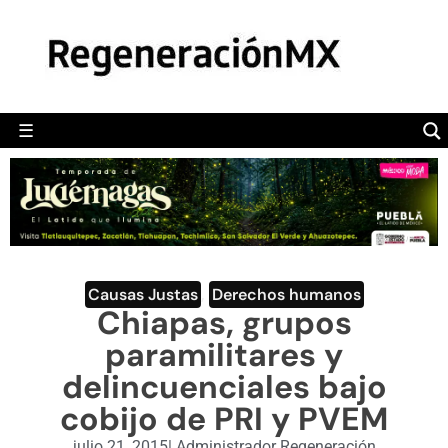
MÉXICO
POLÍTICA
MUNDO
☰
RegeneraciónMX
Sitio de noticias libre e independiente
CAMALEÓN
OPINIÓN
DEPORTES
ENGLISH SECTION
Causas Justas
,
Derechos humanos
Chiapas, grupos
VIDEOS
paramilitares y
delincuenciales bajo
cobijo de PRI y PVEM
julio 21, 2015
|
Administrador Regeneración