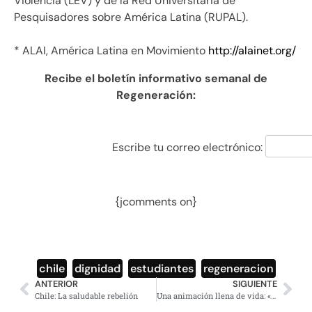
Violencia (LEV) y de la Red Universitaria de
Pesquisadores sobre América Latina (RUPAL).
* ALAI, América Latina en Movimiento
http://alainet.org/
Recibe el boletín informativo semanal de
Regeneración:
Escribe tu correo electrónico:
{jcomments on}
chile
,
dignidad
,
estudiantes
,
regeneracion
ANTERIOR
SIGUIENTE
Chile: La saludable rebelión
Una animación llena de vida: «Abuela grillo»