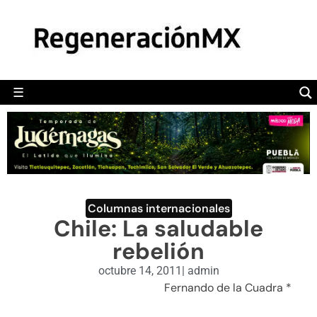
MÉXICO
POLÍTICA
MUNDO
☰
RegeneraciónMX
Sitio de noticias libre e independiente
CAMALEÓN
OPINIÓN
DEPORTES
ENGLISH SECTION
Columnas internacionales
Chile: La saludable
VIDEOS
rebelión
octubre 14, 2011
|
admin
Fernando de la Cuadra *