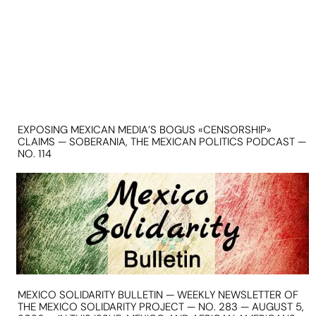
EXPOSING MEXICAN MEDIA’S BOGUS «CENSORSHIP»
CLAIMS — SOBERANIA, THE MEXICAN POLITICS PODCAST —
NO. 114
MEXICO SOLIDARITY BULLETIN — WEEKLY NEWSLETTER OF
THE MEXICO SOLIDARITY PROJECT — NO. 283 — AUGUST 5,