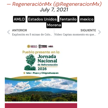
— RegeneraciónMx (@RegeneracionMx)
July 7, 2021
AMLO
,
Estados Unidos
,
fentanilo
,
mexico
,
Morena
ANTERIOR
SIGUIENTE
Explosión en 5 minas de Colombia, 11 muertos y 10 desaparecidos
Video: Captan momento en que mujer se salva de ser arrollada por un autobús de pasajeros