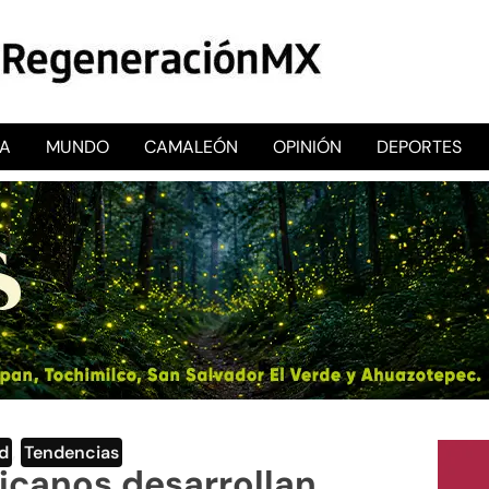
CA
MUNDO
CAMALEÓN
OPINIÓN
DEPORTES
RegeneraciónMX
Sitio de noticias libre e independiente
d
,
Tendencias
icanos desarrollan