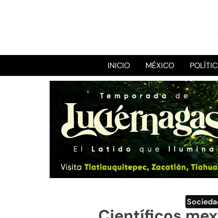
INICIO
MÉXICO
POLÍTI
Socieda
Científicos mex