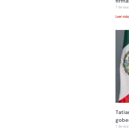
firma
7 de ma
Leer más
Tatia
gobe
7 de ma