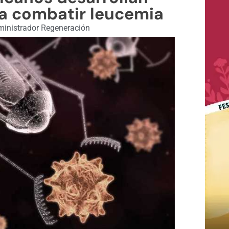
a combatir leucemia
inistrador Regeneración