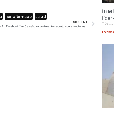
Israe
a
,
nanofármaco
,
salud
líder
SIGUIENTE
7 de ma
Kusturica reivindica al asesino del archiduque Francisco Fernando
Facebook llevó a cabo experimento secreto con emociones de usuarios
Leer más