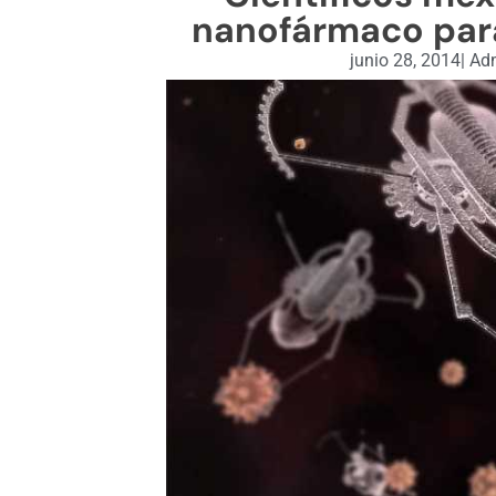
nanofármaco par
junio 28, 2014
|
Adm