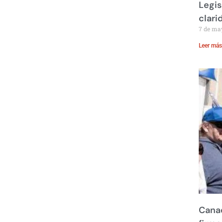
Legis
clari
7 de ma
Leer más
Canad