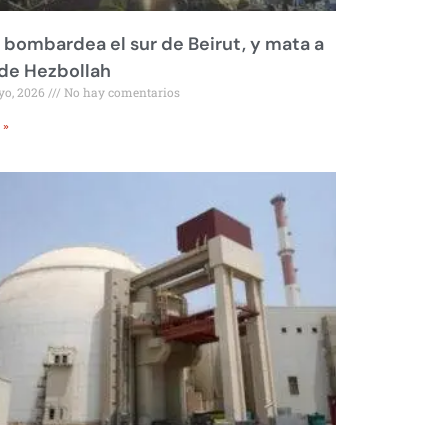
l bombardea el sur de Beirut, y mata a
 de Hezbollah
yo, 2026
No hay comentarios
 »