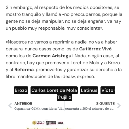
Sin embargo, al respecto de los medios opositores, se
mostró tranquilo y llamó a «no preocuparnos, porque la
gente no se deja manipular, no se deja engañar, ya hay
un pueblo muy responsable, muy consciente».
«Nosotros no vamos a reprimir a nadie, no va a haber
censura, nunca casos como los de
Gutiérrez Vivó
,
como los de
Carmen Aristegui
. Nada, ningún caso; al
contrario, hay que promover a Loret de Mola y a Brozo,
y al
Reforma
. promoverlos y garantizar su derecho a la
libre manifestación de las ideas», expresó.
Brozo
,
Carlos Loret de Mola
,
Latinus
,
Víctor
Trujillo
ANTERIOR
SIGUIENTE
Coparmex-CdMx considera “discriminatoria” iniciativa sobre comida chatarra
Aumenta a 200 el número de esqueletos de mamuts hallados en Santa Lucía