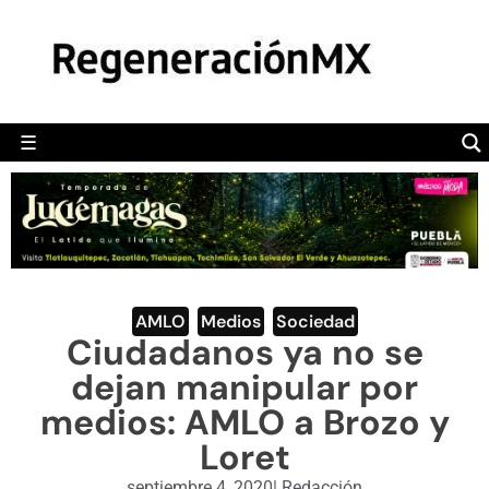
MÉXICO
POLÍTICA
MUNDO
☰
RegeneraciónMX
Sitio de noticias libre e independiente
CAMALEÓN
OPINIÓN
DEPORTES
ENGLISH SECTION
AMLO
,
Medios
,
Sociedad
Ciudadanos ya no se
VIDEOS
dejan manipular por
medios: AMLO a Brozo y
Loret
septiembre 4, 2020
|
Redacción