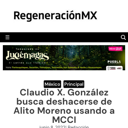
MÉXICO
POLÍTICA
MUNDO
☰
RegeneraciónMX
Sitio de noticias libre e independiente
CAMALEÓN
OPINIÓN
DEPORTES
ENGLISH SECTION
México
,
Principal
Claudio X. González
VIDEOS
busca deshacerse de
Alito Moreno usando a
MCCI
junio 8, 2022
|
Redacción