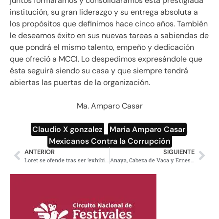
juntos formáramos y consolidáramos esta prestigiada
institución, su gran liderazgo y su entrega absoluta a
los propósitos que definimos hace cinco años. También
le deseamos éxito en sus nuevas tareas a sabiendas de
que pondrá el mismo talento, empeño y dedicación
que ofreció a MCCI. Lo despedimos expresándole que
ésta seguirá siendo su casa y que siempre tendrá
abiertas las puertas de la organización.
Ma. Amparo Casar
Claudio X gonzalez
,
Maria Amparo Casar
,
Mexicanos Contra la Corrupción
ANTERIOR
SIGUIENTE
Loret se ofende tras ser ‘exhibido’ en la mañanera, dice que es acoso
Anaya, Cabeza de Vaca y Ernesto Cordero niegan haber aceptado sobornos por reforma energética