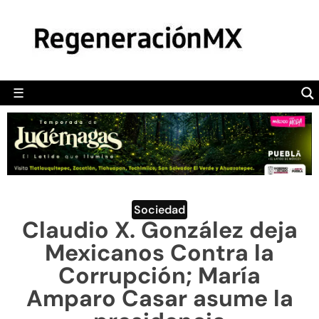
MÉXICO
POLÍTICA
MUNDO
☰
RegeneraciónMX
Sitio de noticias libre e independiente
CAMALEÓN
OPINIÓN
DEPORTES
ENGLISH SECTION
Sociedad
Claudio X. González deja
VIDEOS
Mexicanos Contra la
Corrupción; María
Amparo Casar asume la