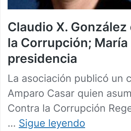
Claudio X. González
la Corrupción; Marí
presidencia
La asociación publicó un
Amparo Casar quien asume
Contra la Corrupción Rege
Claudio
…
Sigue leyendo
X.
González