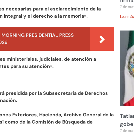
firma
7 de ma
es necesarias para el esclarecimiento de la
ión integral y el derecho a la memoria».
Leer más
 MORNING PRESIDENTIAL PRESS
026
es ministeriales, judiciales, de atención a
tes para su atención».
rá presidida por la Subsecretaría de Derechos
nación.
iones Exteriores, Hacienda, Archivo General de la
Tatia
así como de la Comisión de Búsqueda de
gobe
7 de ma