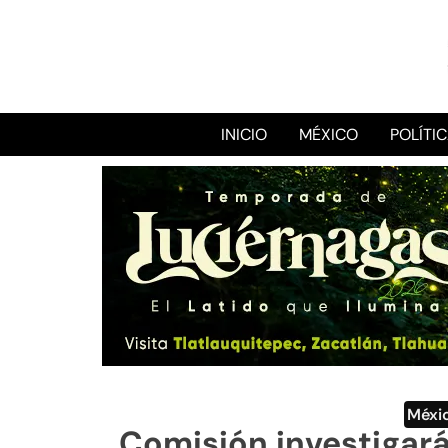
INICIO
MÉXICO
POLÍTI
Méxi
Comisión investigará