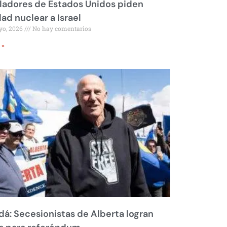
ladores de Estados Unidos piden
dad nuclear a Israel
yo, 2026
No hay comentarios
 »
á: Secesionistas de Alberta logran