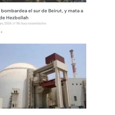
l bombardea el sur de Beirut, y mata a
 de Hezbollah
yo, 2026
No hay comentarios
 »