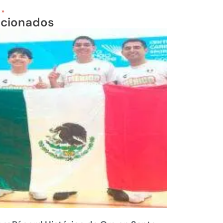
 »
acionados