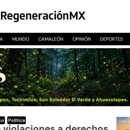
CA
MUNDO
CAMALEÓN
OPINIÓN
DEPORTES
RegeneraciónMX
Sitio de noticias libre e independiente
co
,
Política
 violaciones a derechos