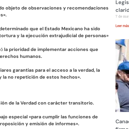
Legis
ido objeto de observaciones y recomendaciones
clari
s».
7 de ma
Leer más
«determinado que el Estado Mexicano ha sido
tortura y la ejecución extrajudicial de personas»
ió
la prioridad de implementar acciones que
 derechos humanos.
liares garantías para el acceso a la verdad, la
 y la no repetición de estos hechos».
ón de la Verdad con carácter transitorio.
ajo especial «para cumplir las funciones de
Canad
 proposición y emisión de informes».