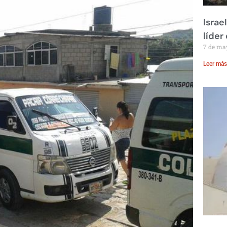
Israe
líder
7 de ma
Leer más