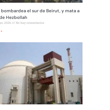
l bombardea el sur de Beirut, y mata a
 de Hezbollah
yo, 2026
No hay comentarios
 »