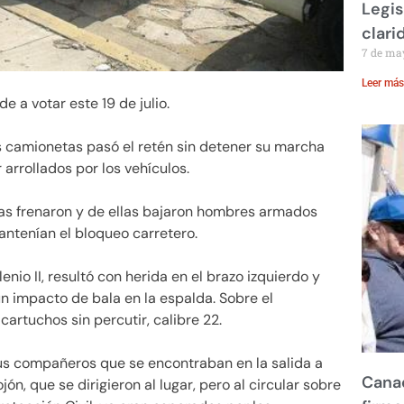
Legis
clari
7 de ma
Leer más
e a votar este 19 de julio.
s camionetas pasó el retén sin detener su marcha
arrollados por los vehículos.
as frenaron y de ellas bajaron hombres armados
ntenían el bloqueo carretero.
enio II, resultó con herida en el brazo izquierdo y
un impacto de bala en la espalda. Sobre el
artuchos sin percutir, calibre 22.
sus compañeros que se encontraban en la salida a
Canad
ón, que se dirigieron al lugar, pero al circular sobre