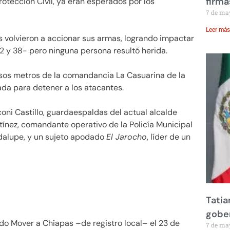
firma
Protección Civil, ya eran esperados por los
7 de ma
Leer más
as volvieron a accionar sus armas, logrando impactar
22 y 38- pero ninguna persona resultó herida.
asos metros de la comandancia La Casuarina de la
ada para detener a los atacantes.
oni Castillo, guardaespaldas del actual alcalde
tínez, comandante operativo de la Policía Municipal
adalupe, y un sujeto apodado
El Jarocho
, líder de un
Tatia
gobe
do Mover a Chiapas –de registro local– el 23 de
7 de ma