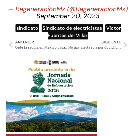
— RegeneraciónMx (@RegeneracionMx)
September 20, 2023
sindicato
,
Sindicato de electricistas
,
Víctor
Fuentes del Villar
ANTERIOR
SIGUIENTE
Cede la sequía en México pasa de 73% del territorio a 19%
No hay alerta roja por Covid, pide IMSS no bajar la guardia