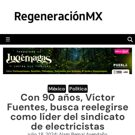
MÉXICO
POLÍTICA
MUNDO
☰
RegeneraciónMX
Sitio de noticias libre e independiente
CAMALEÓN
OPINIÓN
DEPORTES
ENGLISH SECTION
México
,
Política
Con 90 años, Víctor
VIDEOS
Fuentes, busca reelegirse
como líder del sindicato
de electricistas
julio 18, 2024
|
Alam Bernal Avendaño