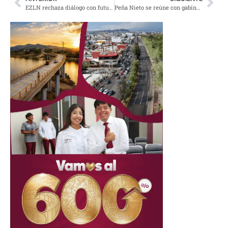
EZLN rechaza diálogo con futuro gobierno de AMLO y acusa a Solalinde de ‘mentiroso’
Peña Nieto se reúne con gabinete; revisa compromisos y entrega de poder a AMLO