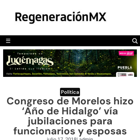
MÉXICO
POLÍTICA
MUNDO
☰
RegeneraciónMX
Sitio de noticias libre e independiente
CAMALEÓN
OPINIÓN
DEPORTES
ENGLISH SECTION
Política
Congreso de Morelos hizo
VIDEOS
‘Año de Hidalgo’ vía
jubilaciones para
funcionarios y esposas
julio 17, 2018
|
admin