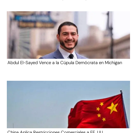
Abdul El-Sayed Vence a la Cúpula Demócrata en Michigan
China Aplica Restricciones Comerciales a EE. UU.