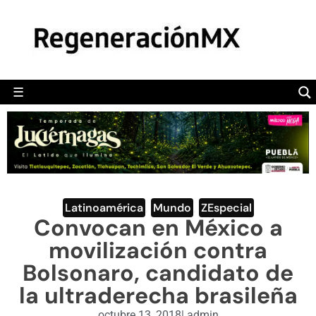
MÉXICO
POLÍTICA
MUNDO
☰
RegeneraciónMX
Sitio de noticias libre e independiente
CAMALEÓN
OPINIÓN
DEPORTES
ENGLISH SECTION
Latinoamérica
,
Mundo
,
ZEspecial
Convocan en México a
VIDEOS
movilización contra
Bolsonaro, candidato de
la ultraderecha brasileña
octubre 13, 2018
|
admin