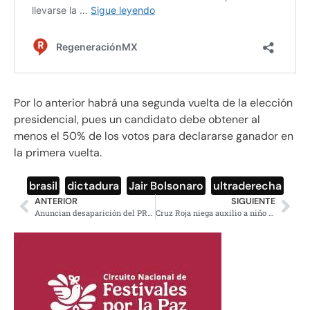
Por lo anterior habrá una segunda vuelta de la elección
presidencial, pues un candidato debe obtener al
menos el 50% de los votos para declararse ganador en
la primera vuelta.
brasil
,
dictadura
,
Jair Bolsonaro
,
ultraderecha
ANTERIOR
SIGUIENTE
Anuncian desaparición del PRD; se convertirá en otro partido en 2019: Jesús Zambrano
Cruz Roja niega auxilio a niño con convulsiones ‘por no tener seguro ISSSTE’ (Video)