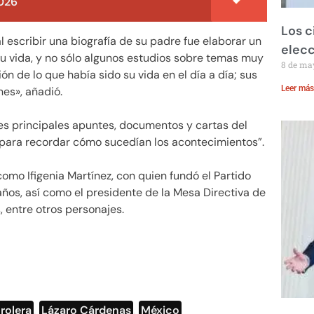
026
Los c
al escribir una biografía de su padre fue elaborar un
elecc
u vida, y no sólo algunos estudios sobre temas muy
8 de ma
ón de lo que había sido su vida en el día a día; sus
Leer más
nes», añadió.
tes principales apuntes, documentos y cartas del
 para recordar cómo sucedían los acontecimientos”.
 como Ifigenia Martínez, con quien fundó el Partido
ños, así como el presidente de la Mesa Directiva de
 entre otros personajes.
rolera
,
Lázaro Cárdenas
,
México