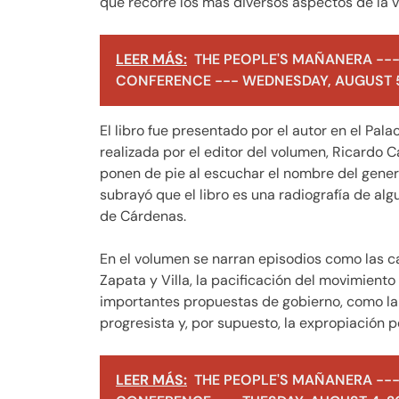
que recorre los más diversos aspectos de la vi
LEER MÁS:
THE PEOPLE'S MAÑANERA ---
CONFERENCE --- WEDNESDAY, AUGUST 5
El libro fue presentado por el autor en el Pal
realizada por el editor del volumen, Ricardo C
ponen de pie al escuchar el nombre del genera
subrayó que el libro es una radiografía de a
de Cárdenas.
En el volumen se narran episodios como las c
Zapata y Villa, la pacificación del movimiento
importantes propuestas de gobierno, como la r
progresista y, por supuesto, la expropiación pe
LEER MÁS:
THE PEOPLE'S MAÑANERA ---