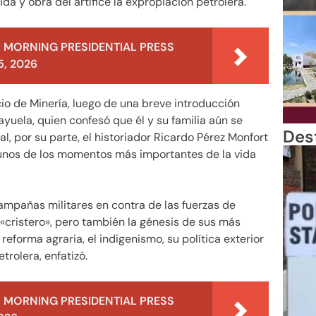
da y obra del artífice la expropiación petrolera.
 MORNING PRESIDENTIAL PRESS
, 2026
acio de Minería, luego de una breve introducción
ayuela, quien confesó que él y su familia aún se
Des
l, por su parte, el historiador Ricardo Pérez Monfort
lgunos de los momentos más importantes de la vida
ampañas militares en contra de las fuerzas de
 «cristero», pero también la génesis de sus más
eforma agraria, el indigenismo, su política exterior
trolera, enfatizó.
 MORNING PRESIDENTIAL PRESS