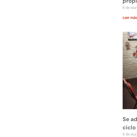
prop
8 de ma
Leer más
Se ad
ciclo
8 de ma