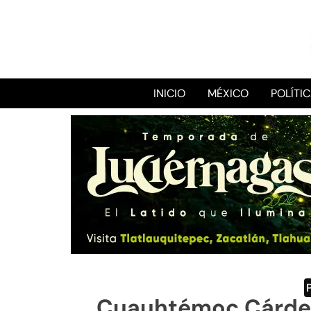
INICIO
MÉXICO
POLÍTI
Cuauhtémoc Cárden