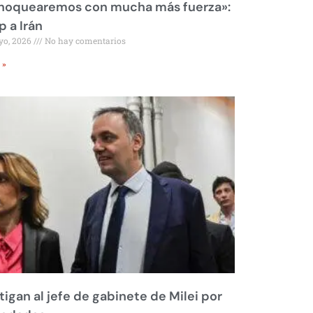
 noquearemos con mucha más fuerza»:
 a Irán
yo, 2026
No hay comentarios
 »
tigan al jefe de gabinete de Milei por