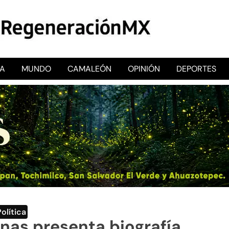
CA
MUNDO
CAMALEÓN
OPINIÓN
DEPORTES
RegeneraciónMX
Sitio de noticias libre e independiente
Política
as presenta biografía