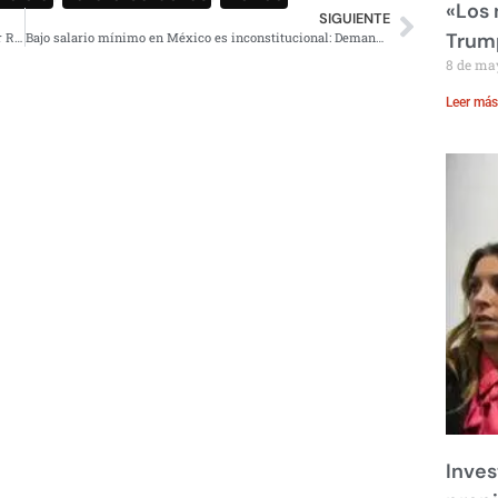
«Los
SIGUIENTE
Trump
Venganza pasional sería el motivo del asesinato del actor Renato López
Bajo salario mínimo en México es inconstitucional: Demandan a la Conasami ante la SCJN
8 de ma
Leer más
Inves