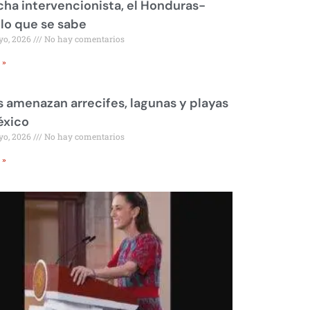
ha intervencionista, el Honduras-
 lo que se sabe
yo, 2026
No hay comentarios
 »
 amenazan arrecifes, lagunas y playas
éxico
yo, 2026
No hay comentarios
 »