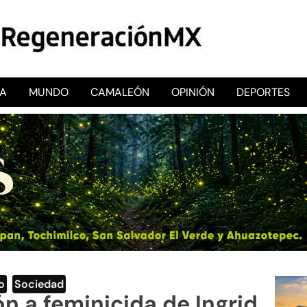
CA
MUNDO
CAMALEÓN
OPINIÓN
DEPORTES
RegeneraciónMX
Sitio de noticias libre e independiente
o
,
Sociedad
n a feminicida de Ingrid