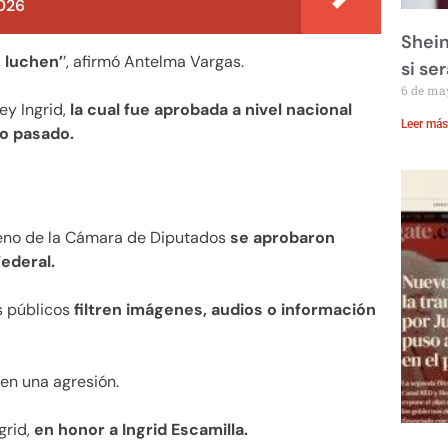
026
Shein
, luchen’
’, afirmó Antelma Vargas.
si se
6 de ma
ey Ingrid,
la cual fue aprobada a nivel nacional
Leer más
ño pasado.
Pleno de la Cámara de Diputados
se aprobaron
Federal.
os públicos
filtren imágenes, audios o información
ren una agresión.
grid,
en honor a Ingrid Escamilla.