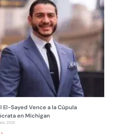
 El-Sayed Vence a la Cúpula
crata en Michigan
sto, 2026
 »