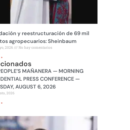
dación y reestructuración de 69 mil
tos agropecuarios: Sheinbaum
yo, 2026
No hay comentarios
 »
acionados
PEOPLE’S MAÑANERA — MORNING
IDENTIAL PRESS CONFERENCE —
SDAY, AUGUST 6, 2026
sto, 2026
 »