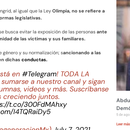
grid, al igual que la Ley
Olimpia, no se refiere a
ormas legislativas.
e busca evitar la exposición de las personas
ante
nidad de las víctimas y sus familiares.
 género y su normalización; s
ancionando a las
cen dichas
conductas.
stá en
#Telegram
! TODA LA
sumarse a nuestro canal y sigan
lumnas, videos y más. Suscríbanse
 creciendo juntos.
Abdul
s://t.co/300FdMAhxy
Demó
.com/I4TQRaiDy5
5 de ago
Leer más
egeneracionMx)
July 7, 2021