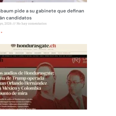
baum pide a su gabinete que definan
rán candidatos
yo, 2026
No hay comentarios
 »