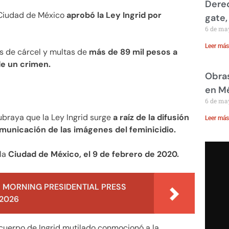
Derec
e Ciudad de México
aprobó la Ley Ingrid por
gate,
6 de ma
Leer más
os de cárcel y multas de
más de 89 mil pesos a
de un crimen.
Obras
en M
6 de ma
subraya que la Ley Ingrid surge
a raíz de la difusión
Leer más
municación de las imágenes del feminicidio.
la
Ciudad de México, el 9 de febrero de 2020.
 MORNING PRESIDENTIAL PRESS
 2026
cuerpo de Ingrid mutilado conmocionó a la