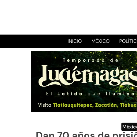
INICIO
MÉXICO
POLÍTI
Méxic
Dan 70 años de prisió