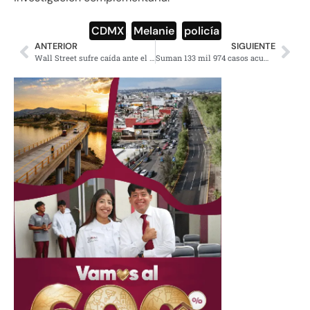
CDMX
,
Melanie
,
policía
ANTERIOR
SIGUIENTE
Wall Street sufre caída ante el temor de una segunda ola de contagios
Suman 133 mil 974 casos acumulados y 15 mil 944 muertes: Salud