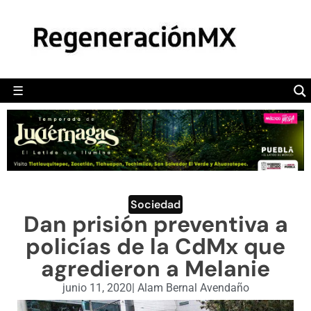
MÉXICO
POLÍTICA
MUNDO
☰
RegeneraciónMX
Sitio de noticias libre e independiente
CAMALEÓN
OPINIÓN
DEPORTES
ENGLISH SECTION
Sociedad
Dan prisión preventiva a
VIDEOS
policías de la CdMx que
agredieron a Melanie
junio 11, 2020
|
Alam Bernal Avendaño