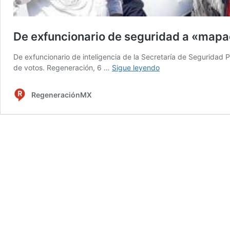
De exfuncionario de seguridad a «mapa
De exfuncionario de inteligencia de la Secretaría de Seguridad 
De
de votos. Regeneración, 6 …
Sigue leyendo
exfuncionario
de
RegeneraciónMX
seguridad
a
«mapache
electoral»
de
Colima