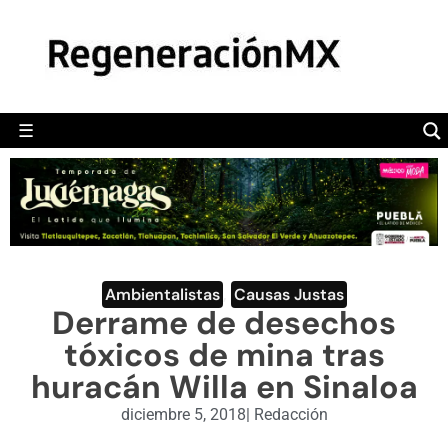
MÉXICO
POLÍTICA
MUNDO
☰
RegeneraciónMX
Sitio de noticias libre e independiente
CAMALEÓN
OPINIÓN
DEPORTES
ENGLISH SECTION
Ambientalistas
,
Causas Justas
Derrame de desechos
VIDEOS
tóxicos de mina tras
huracán Willa en Sinaloa
diciembre 5, 2018
|
Redacción