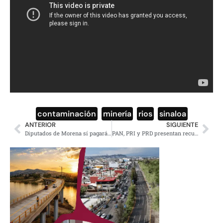
contaminación
,
minería
,
rios
,
sinaloa
ANTERIOR
SIGUIENTE
Diputados de Morena sí pagarán ISR de su aguinaldo: Tatiana Clouthier
PAN, PRI y PRD presentan recurso vs ley que obliga a diputados pagar ISR de sus aguinaldos