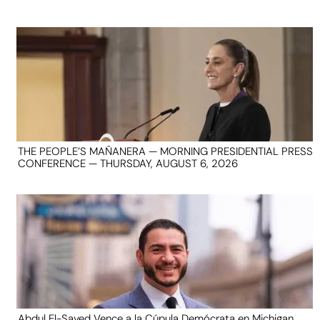
THE PEOPLE’S MAÑANERA — MORNING PRESIDENTIAL PRESS
CONFERENCE — THURSDAY, AUGUST 6, 2026
Abdul El-Sayed Vence a la Cúpula Demócrata en Michigan