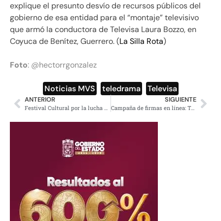
explique el presunto desvío de recursos públicos del
gobierno de esa entidad para el “montaje” televisivo
que armó la conductora de Televisa Laura Bozzo, en
Coyuca de Benítez, Guerrero. (
La Silla Rota
)
Foto
: @hectorrgonzalez
Noticias MVS
,
teledrama
,
Televisa
ANTERIOR
SIGUIENTE
Festival Cultural por la lucha magisterial
Campaña de firmas en línea: Tú ¿Vas a dejar que decidan por ti?