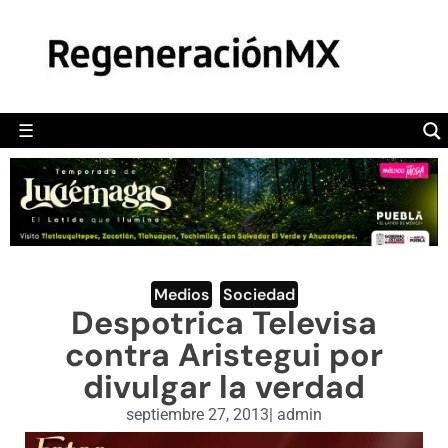
MÉXICO
POLÍTICA
MUNDO
☰
RegeneraciónMX
Sitio de noticias libre e independiente
CAMALEÓN
OPINIÓN
DEPORTES
ENGLISH SECTION
Medios
,
Sociedad
Despotrica Televisa
VIDEOS
contra Aristegui por
divulgar la verdad
septiembre 27, 2013
|
admin