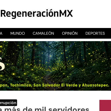
CA
MUNDO
CAMALEÓN
OPINIÓN
DEPORTES
RegeneraciónMX
Sitio de noticias libre e independiente
rrupción
a más de mil servidores