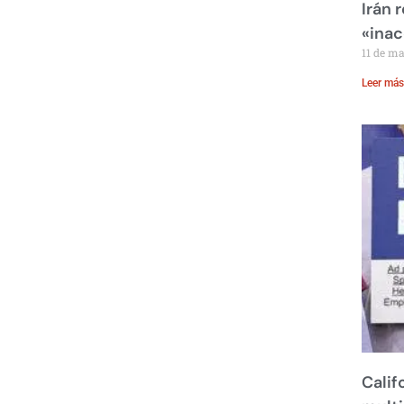
Irán 
«inac
11 de m
Leer más
Calif