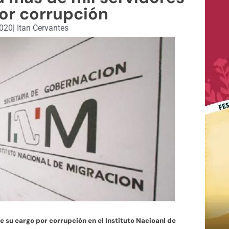
or corrupción
2020
|
Itan Cervantes
 su cargo por corrupción en el Instituto Nacioanl de