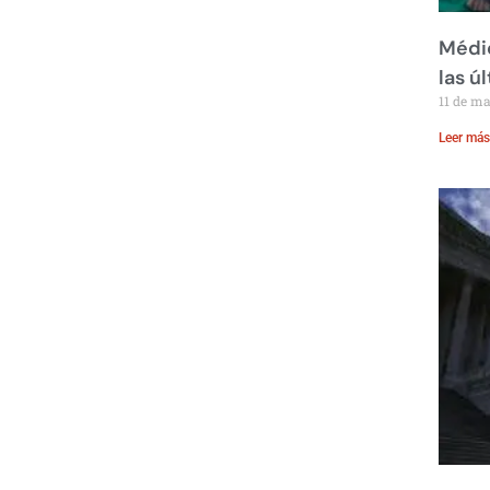
Médic
las ú
11 de m
Leer más