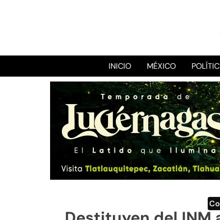
INICIO
MÉXICO
POLÍTI
Co
Destituyen del INM 