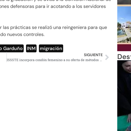
nes defensoras para ir acotando a los servidores
 las prácticas se realizó una reingeniera para que
ndo nuevos controles.
co Garduño
,
INM
,
migración
Des
SIGUIENTE
ISSSTE incorpora condón femenino a su oferta de métodos preventivos