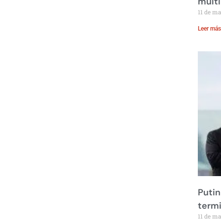
multi
11 de m
Leer más
Putin
term
11 de m