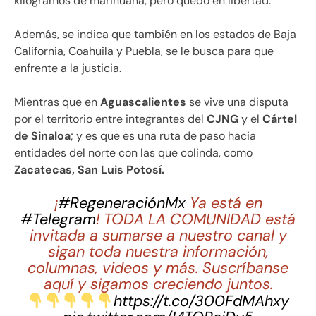
kilogramos de marihuana, pero quedo en libertad.
Además, se indica que también en los estados de Baja
California, Coahuila y Puebla, se le busca para que
enfrente a la justicia.
Mientras que en
Aguascalientes
se vive una disputa
por el territorio entre integrantes del
CJNG
y el
Cártel
de Sinaloa
; y es que es una ruta de paso hacia
entidades del norte con las que colinda, como
Zacatecas, San Luis Potosí.
¡
#RegeneraciónMx
Ya está en
#Telegram
! TODA LA COMUNIDAD está
invitada a sumarse a nuestro canal y
sigan toda nuestra información,
columnas, videos y más. Suscríbanse
aquí y sigamos creciendo juntos.
https://t.co/300FdMAhxy