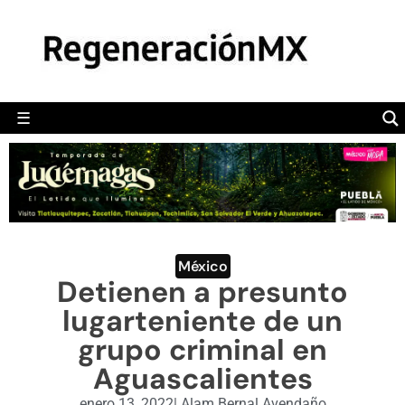
MÉXICO
POLÍTICA
MUNDO
☰
RegeneraciónMX
Sitio de noticias libre e independiente
CAMALEÓN
OPINIÓN
DEPORTES
ENGLISH SECTION
México
Detienen a presunto
VIDEOS
lugarteniente de un
grupo criminal en
Aguascalientes
enero 13, 2022
|
Alam Bernal Avendaño