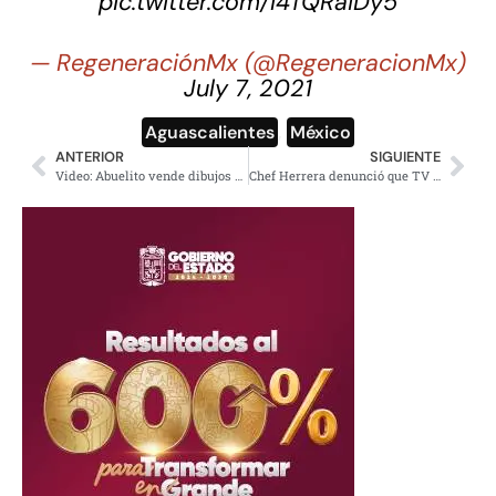
pic.twitter.com/I4TQRaiDy5
— RegeneraciónMx (@RegeneracionMx)
July 7, 2021
Aguascalientes
,
México
ANTERIOR
SIGUIENTE
Video: Abuelito vende dibujos de la Virgen de Guadalupe para mantener a sus nietos
Chef Herrera denunció que TV Azteca lo corrió de MasterChef