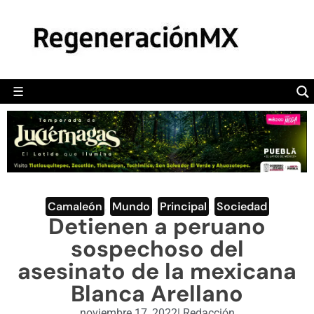
MÉXICO
POLÍTICA
MUNDO
☰
RegeneraciónMX
Sitio de noticias libre e independiente
CAMALEÓN
OPINIÓN
DEPORTES
ENGLISH SECTION
Camaleón
,
Mundo
,
Principal
,
Sociedad
Detienen a peruano
VIDEOS
sospechoso del
asesinato de la mexicana
Blanca Arellano
noviembre 17, 2022
|
Redacción