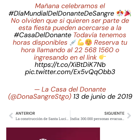
Mañana celebramos el
#DíaMundialDelDonanteDeSangre
No olviden que si quieren ser parte de
esta fiesta pueden acercarse a la
#CasaDelDonante
Todavía tenemos
horas disponibles
Reserva tu
hora llamando al 22 568 1560 o
ingresando en el link
https://t.co/XiBtDiK7Nb
pic.twitter.com/Ex5vQqObb3
— La Casa del Donante
(@DonaSangreStgo)
13 de junio de 2019
ANTERIOR
SIGUIENTE
La construcción de Santa Lucía no se detendrá: AMLO
India: 300.000 personas evacuadas por el golpe de Ciclón Vayu