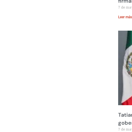
firma
7 de ma
Leer más
Tatia
gobe
7 de ma