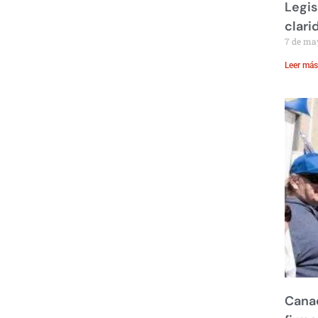
Legis
clari
7 de ma
Leer más
Canad