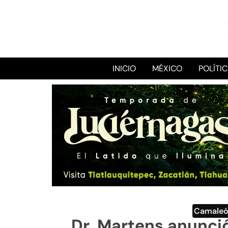
INICIO
MÉXICO
POLÍTI
Camale
Dr. Martens anunció