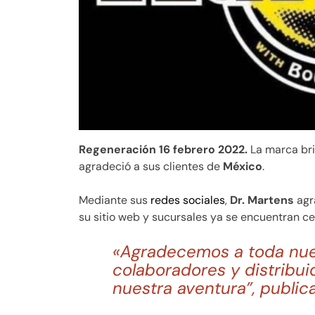
Regeneración 16 febrero 2022.
La marca br
agradeció a sus clientes de
México
.
Mediante sus
redes
sociales
,
Dr. Martens
agr
su sitio web y sucursales ya se encuentran ce
«Agradecemos a toda nues
colaboradores y distribui
nuestra aventura”, public