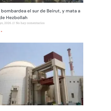
l bombardea el sur de Beirut, y mata a
 de Hezbollah
yo, 2026
No hay comentarios
 »