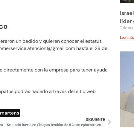
Israe
líder
ico
7 de ma
Leer más
neraron un pedido y quieren conocer el estatus
omerservice.atencion1@gmail.com
hasta el 28 de
te directamente con la empresa para tener ayuda
patos podrás hacerlo a través del sitio web
 martens
SIGUIENTE
Donovan Carrillo regresa a México y es recibido como héroe nacional
Se sintió fuerte en Chiapas temblor de 6.2 con epicentro en Guatemala