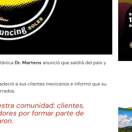
itánica
Dr. Martens
anunció que saldrá del país y
adeció a sus clientes mexicanos e informó que su
rrados.
tra comunidad: clientes,
dores por formar parte de
aron.