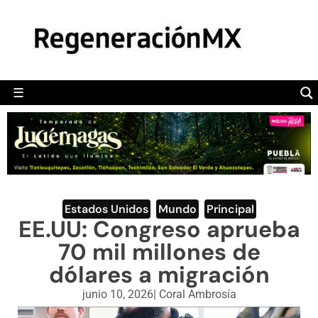
MÉXICO
POLÍTICA
MUNDO
☰
RegeneraciónMX
Sitio de noticias libre e independiente
CAMALEÓN
OPINIÓN
DEPORTES
ENGLISH SECTION
Estados Unidos
,
Mundo
,
Principal
EE.UU: Congreso aprueba
VIDEOS
70 mil millones de
dólares a migración
junio 10, 2026
|
Coral Ambrosía