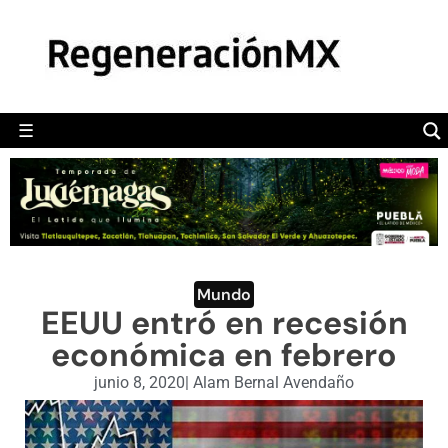
MÉXICO
POLÍTICA
MUNDO
☰
RegeneraciónMX
Sitio de noticias libre e independiente
CAMALEÓN
OPINIÓN
DEPORTES
ENGLISH SECTION
Mundo
EEUU entró en recesión
VIDEOS
económica en febrero
junio 8, 2020
|
Alam Bernal Avendaño