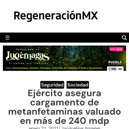
MÉXICO
POLÍTICA
MUNDO
☰
RegeneraciónMX
Sitio de noticias libre e independiente
CAMALEÓN
OPINIÓN
DEPORTES
ENGLISH SECTION
Seguridad
,
Sociedad
Ejército asegura
VIDEOS
cargamento de
metanfetaminas valuado
en más de 240 mdp
enero 21, 2021
|
Jacqueline Angeles