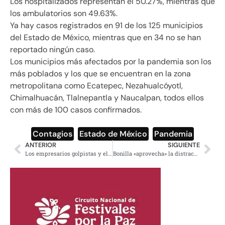
Los hospitalizados representan el 50.27%, mientras que
los ambulatorios son 49.63%.
Ya hay casos registrados en 91 de los 125 municipios
del Estado de México, mientras que en 34 no se han
reportado ningún caso.
Los municipios más afectados por la pandemia son los
más poblados y los que se encuentran en la zona
metropolitana como Ecatepec, Nezahualcóyotl,
Chimalhuacán, Tlalnepantla y Naucalpan, todos ellos
con más de 100 casos confirmados.
Contagios
,
Estado de México
,
Pandemia
ANTERIOR
SIGUIENTE
Los empresarios golpistas y el grupo de los “notables”, ¿una misma cosa? (Primera parte)
Bonilla «aprovecha» la distracción por el Covid-19 para aumentar impuestos