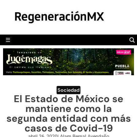
MÉXICO
POLÍTICA
MUNDO
☰
RegeneraciónMX
Sitio de noticias libre e independiente
CAMALEÓN
OPINIÓN
DEPORTES
ENGLISH SECTION
Sociedad
El Estado de México se
VIDEOS
mantiene como la
segunda entidad con más
casos de Covid-19
abril 26, 2020
|
Alam Bernal Avendaño