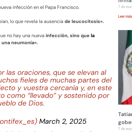
firma
ueva infección en el Papa Francisco.
7 de ma
Leer más
ian, lo que revela la ausencia
de leucocitosis».
que no hay una nueva
infección, sino que
la
 una neumonía».
or las oraciones, que se elevan al
chos fieles de muchas partes del
ecto y vuestra cercanía y, en este
o como “llevado” y sostenido por
ueblo de Dios.
Tatia
ontifex_es)
March 2, 2025
gobe
7 de ma