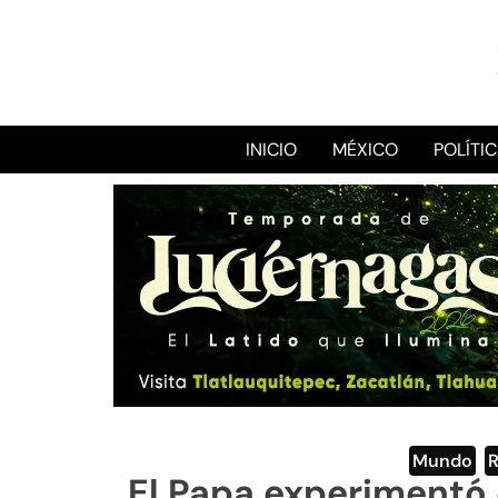
INICIO
MÉXICO
POLÍTI
Mundo
,
El Papa experimentó 