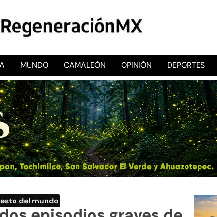
CA
MUNDO
CAMALEÓN
OPINIÓN
DEPORTES
RegeneraciónMX
Sitio de noticias libre e independiente
Resto del mundo
dos episodios graves de