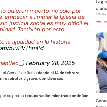
Legis
clari
lo quieren muerto, no solo por
7 de ma
, empezar a limpiar la Iglesia de
n justicia social es muy difícil el
Leer más
nidad. También por esto:
 la igualdad en la historia
.com/5TvPVThmPd
manBec_)
February 28, 2025
spital Gemelli de Roma
desde el 14 de febrero,
n respiratoria grave, con diversas
 por su pronta
recuperación mientras continúan
Canad