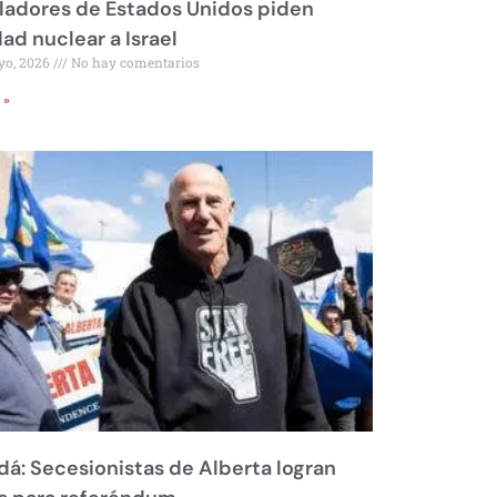
ladores de Estados Unidos piden
dad nuclear a Israel
yo, 2026
No hay comentarios
 »
á: Secesionistas de Alberta logran