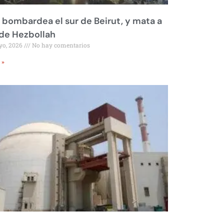
l bombardea el sur de Beirut, y mata a
 de Hezbollah
yo, 2026
No hay comentarios
 »