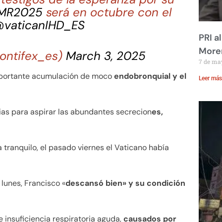
MR2025
será en octubre con el
vaticanIHD_ES
PRI a
Moren
ontifex_es)
March 3, 2025
7 de ma
mportante acumulación de moco
endobronquial y el
Leer más
ias para aspirar las abundantes secrecion
es,
tranquilo, el pasado viernes el Vaticano había
lunes, Francisco «
descansó bien» y su condición
 insuficiencia respiratoria aguda,
causados por