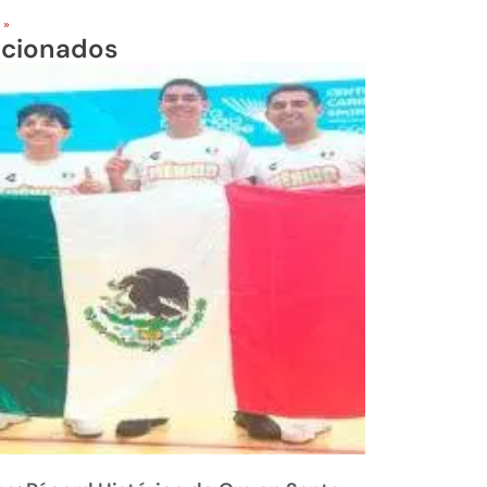
 »
acionados