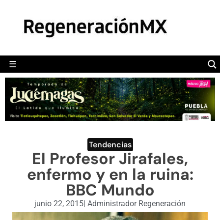
MÉXICO
POLÍTICA
MUNDO
☰
RegeneraciónMX
Sitio de noticias libre e independiente
CAMALEÓN
OPINIÓN
DEPORTES
ENGLISH SECTION
Tendencias
El Profesor Jirafales,
VIDEOS
enfermo y en la ruina:
BBC Mundo
junio 22, 2015
|
Administrador Regeneración