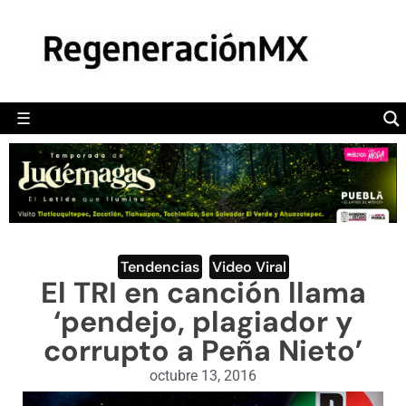
MÉXICO
POLÍTICA
MUNDO
☰
RegeneraciónMX
Sitio de noticias libre e independiente
CAMALEÓN
OPINIÓN
DEPORTES
ENGLISH SECTION
Tendencias
,
Video Viral
El TRI en canción llama
VIDEOS
‘pendejo, plagiador y
corrupto a Peña Nieto’
octubre 13, 2016