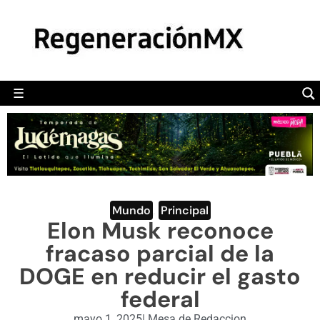
MÉXICO
POLÍTICA
MUNDO
☰
RegeneraciónMX
Sitio de noticias libre e independiente
CAMALEÓN
OPINIÓN
DEPORTES
ENGLISH SECTION
Mundo
,
Principal
Elon Musk reconoce
VIDEOS
fracaso parcial de la
DOGE en reducir el gasto
federal
mayo 1, 2025
|
Mesa de Redaccion