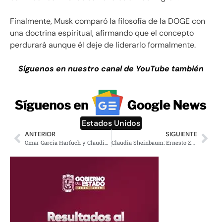
Finalmente, Musk comparó la filosofía de la DOGE con
una doctrina espiritual, afirmando que el concepto
perdurará aunque él deje de liderarlo formalmente.
Síguenos en nuestro canal de YouTube también
Estados Unidos
ANTERIOR
SIGUIENTE
Omar García Harfuch y Claudia Sheinbaum refuerzan compromiso con la seguridad tras aprobación de estrategia
Claudia Sheinbaum: Ernesto Zedillo rescató a banqueros y dejó al pueblo en la pobreza con el Fobaproa