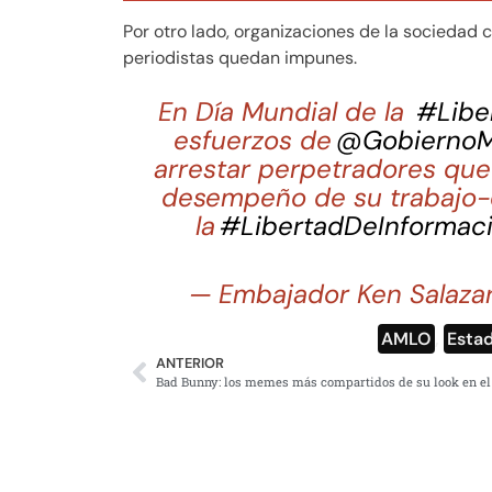
Por otro lado, organizaciones de la sociedad 
periodistas quedan impunes.
En Día Mundial de la
#Libe
esfuerzos de
@Gobierno
arrestar perpetradores que
desempeño de su trabajo-q
la
#LibertadDeInformac
— Embajador Ken Sala
AMLO
,
Esta
ANTERIOR