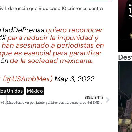
civil, denuncia que 9 de cada 10 crímenes contra
rtadDePrensa
quiero reconocer
MX
para reducir la impunidad y
 han asesinado a periodistas en
ue es esencial para garantizar
Des
ión
de la sociedad mexicana.
zar (@USAmbMex)
May 3, 2022
dos Unidos
,
México
SIGUIENTE
Bad Bunny: los memes más compartidos de su look en el MET Gala
Macedonio va por juicio político contra consejeros del INE que le retiraron candidatura