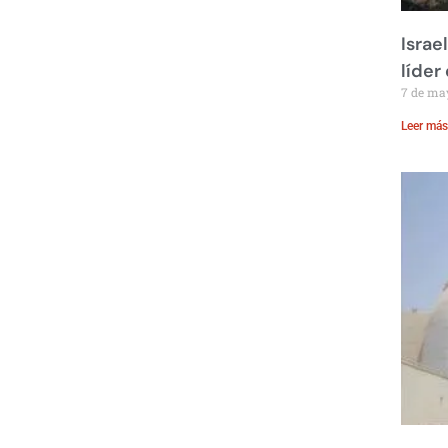
Israe
líder
7 de ma
Leer más