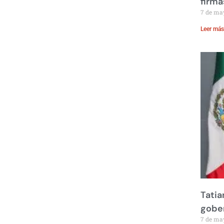
firma
7 de ma
Leer más
Tatia
gobe
7 de ma