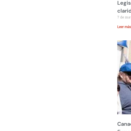
Legis
clari
7 de ma
Leer más
Canad