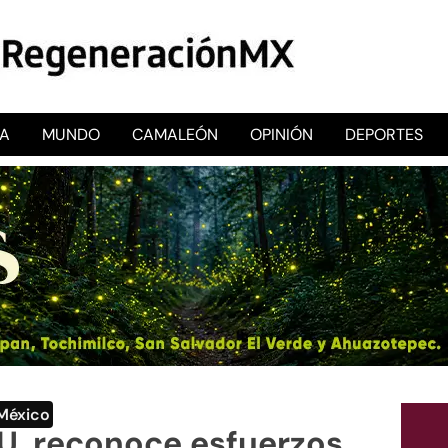
CA
MUNDO
CAMALEÓN
OPINIÓN
DEPORTES
RegeneraciónMX
Sitio de noticias libre e independiente
México
U. reconoce esfuerzos