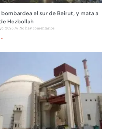
l bombardea el sur de Beirut, y mata a
 de Hezbollah
yo, 2026
No hay comentarios
 »