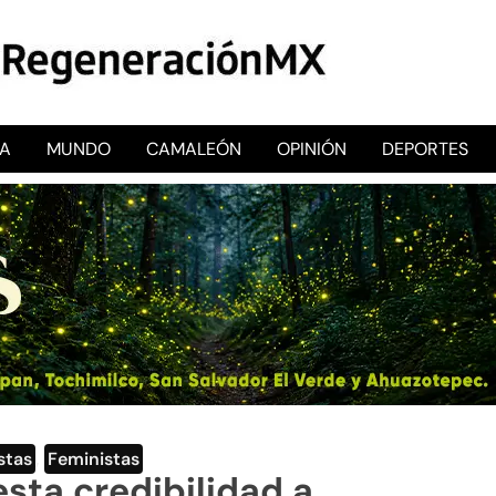
CA
MUNDO
CAMALEÓN
OPINIÓN
DEPORTES
RegeneraciónMX
Sitio de noticias libre e independiente
stas
,
Feministas
sta credibilidad a