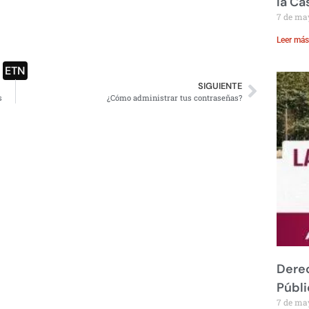
la Ca
7 de ma
Leer más
ETN
SIGUIENTE
s
¿Cómo administrar tus contraseñas?
Derec
Públi
7 de ma