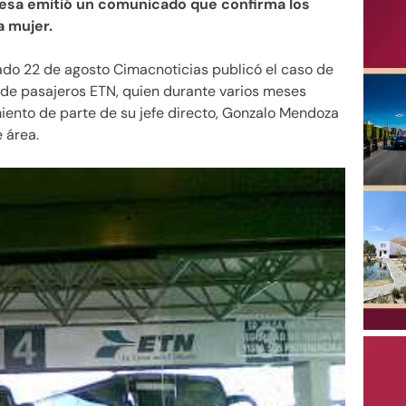
resa emitió un comunicado que confirma los
a mujer.
ado 22 de agosto Cimacnoticias publicó el caso de
s de pasajeros ETN, quien durante varios meses
ento de parte de su jefe directo, Gonzalo Mendoza
 área.