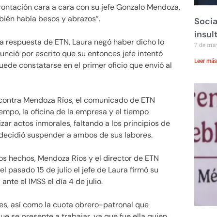
ontación cara a cara con su jefe Gonzalo Mendoza,
mbién había besos y abrazos”.
Socia
insul
la respuesta de ETN, Laura negó haber dicho lo
7 de ma
unció por escrito que su entonces jefe intentó
Leer más
puede constatarse en el primer oficio que envió al
 contra Mendoza Ríos, el comunicado de ETN
empo, la oficina de la empresa y el tiempo
izar actos inmorales, faltando a los principios de
r decidió suspender a ambos de sus labores.
os hechos, Mendoza Ríos y el director de ETN
l pasado 15 de julio el jefe de Laura firmó su
ante el IMSS el día 4 de julio.
es, así como la cuota obrero-patronal que
e se presente a trabajar, ya que fue ella quien