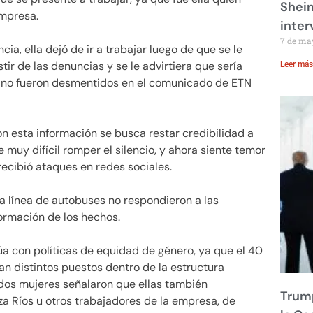
Shei
empresa.
inte
7 de ma
a, ella dejó de ir a trabajar luego de que se le
ir de las denuncias y se le advirtiera que sería
Leer más
ue no fueron desmentidos en el comunicado de ETN
on esta información se busca restar credibilidad a
 muy difícil romper el silencio, y ahora siente temor
ecibió ataques en redes sociales.
 la línea de autobuses no respondieron a las
ormación de los hechos.
úa con políticas de equidad de género, ya que el 40
n distintos puestos dentro de la estructura
 dos mujeres señalaron que ellas también
Trump
a Ríos u otros trabajadores de la empresa, de