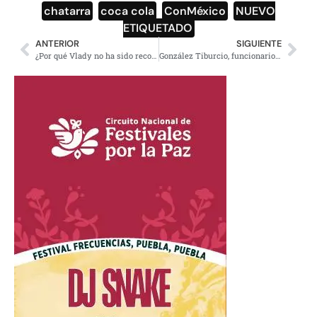
chatarra
,
coca cola
,
ConMéxico
,
NUEVO
ETIQUETADO
ANTERIOR
SIGUIENTE
¿Por qué Vlady no ha sido reconocido, como uno de los grandes pintores Mexicanos?
González Tiburcio, funcionario con Robles logra suspender el proceso en su contra