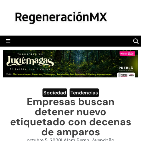
MÉXICO
POLÍTICA
MUNDO
☰
RegeneraciónMX
Sitio de noticias libre e independiente
CAMALEÓN
OPINIÓN
DEPORTES
ENGLISH SECTION
Sociedad
,
Tendencias
Empresas buscan
VIDEOS
detener nuevo
etiquetado con decenas
de amparos
octubre 5, 2020
|
Alam Bernal Avendaño